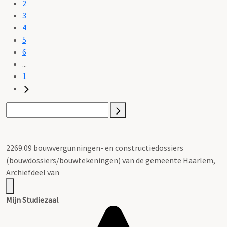
2
3
4
5
6
...
1
2269.09 bouwvergunningen- en constructiedossiers
(bouwdossiers/bouwtekeningen) van de gemeente Haarlem,
Archiefdeel van
Mijn Studiezaal