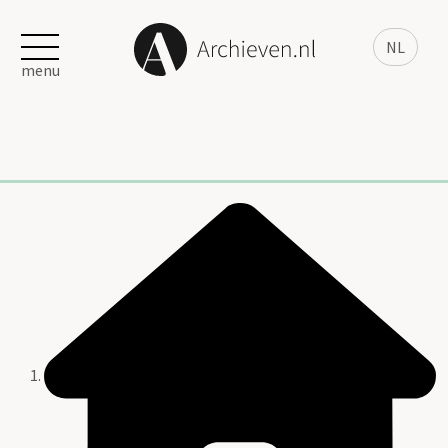
NL
menu