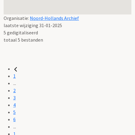
Organisatie:
Noord-Hollands Archief
laatste wijziging 31-01-2025
5 gedigitaliseerd
totaal 5 bestanden
1
...
2
3
4
5
6
...
1