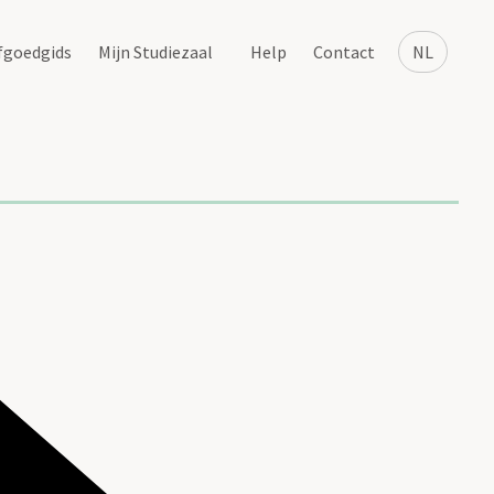
fgoedgids
Mijn Studiezaal
Help
Contact
NL