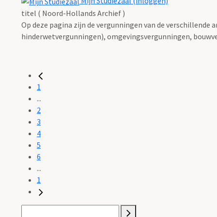
Mijn Studiezaal (inloggen)
titel ( Noord-Hollands Archief )
Op deze pagina zijn de vergunningen van de verschillende 
hinderwetvergunningen), omgevingsvergunningen, bouwve
1
...
2
3
4
5
6
...
1