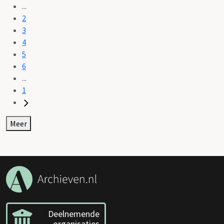
...
2
3
4
5
6
...
1
Meer
Deelnemende
organisaties