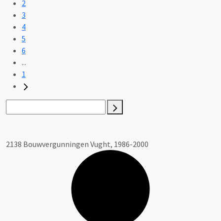
2
3
4
5
6
...
1
2138 Bouwvergunningen Vught, 1986-2000