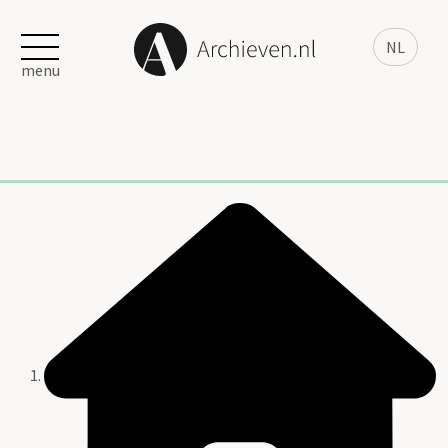
NL
menu