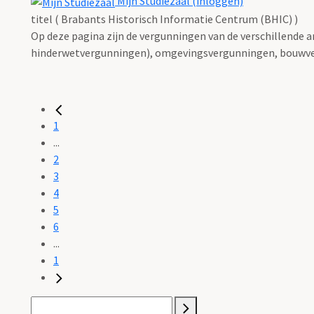
Mijn Studiezaal (inloggen)
titel ( Brabants Historisch Informatie Centrum (BHIC) )
Op deze pagina zijn de vergunningen van de verschillende 
hinderwetvergunningen), omgevingsvergunningen, bouwve
1
...
2
3
4
5
6
...
1