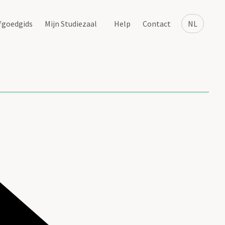
fgoedgids
Mijn Studiezaal
Help
Contact
NL