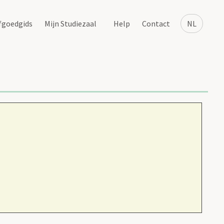
fgoedgids
Mijn Studiezaal
Help
Contact
NL