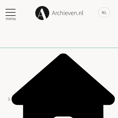
NL
menu