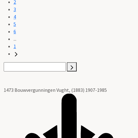
2
3
4
5
6
...
1
1473 Bouwvergunningen Vught, (1883) 1907-1985