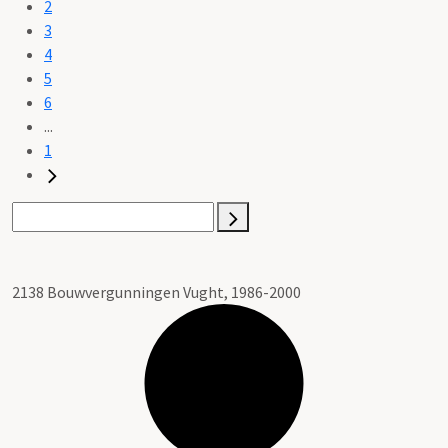
2
3
4
5
6
...
1
2138 Bouwvergunningen Vught, 1986-2000