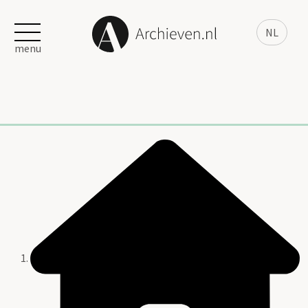
NL
menu