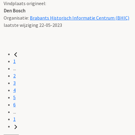
Vindplaats origineel:
Den Bosch
Organisatie:
Brabants Historisch Informatie Centrum (BHIC)
laatste wijziging 22-05-2023
1
...
2
3
4
5
6
...
1