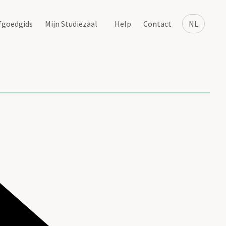
fgoedgids
Mijn Studiezaal
Help
Contact
NL