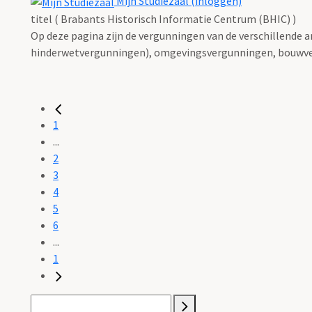
Mijn Studiezaal (inloggen)
titel ( Brabants Historisch Informatie Centrum (BHIC) )
Op deze pagina zijn de vergunningen van de verschillende 
hinderwetvergunningen), omgevingsvergunningen, bouwve
1
...
2
3
4
5
6
...
1