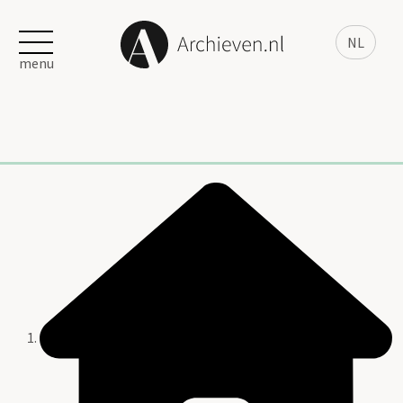
NL
menu