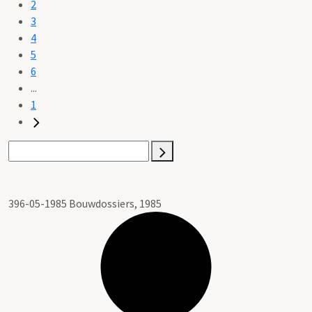
2
3
4
5
6
...
1
396-05-1985 Bouwdossiers, 1985