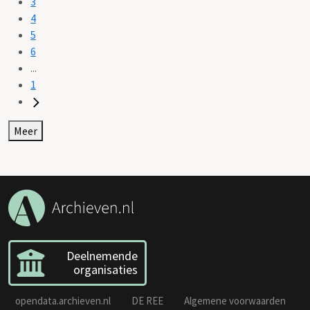
3
4
5
6
...
1
Meer
Deelnemende
organisaties
opendata.archieven.nl
DE REE
Algemene voorwaarden