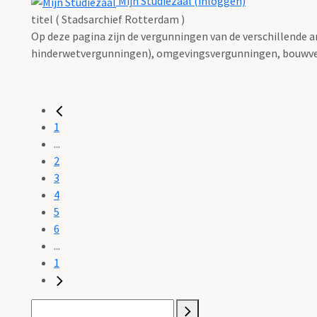
Mijn Studiezaal (inloggen)
titel ( Stadsarchief Rotterdam )
Op deze pagina zijn de vergunningen van de verschillende 
hinderwetvergunningen), omgevingsvergunningen, bouwve
1
...
2
3
4
5
6
...
1