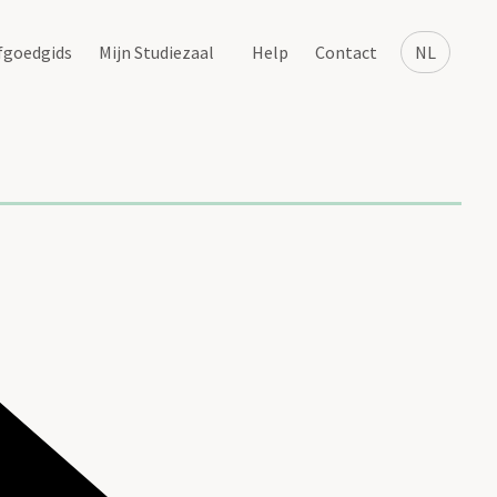
fgoedgids
Mijn Studiezaal
Help
Contact
NL