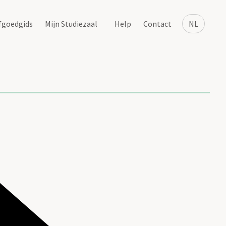
fgoedgids
Mijn Studiezaal
Help
Contact
NL