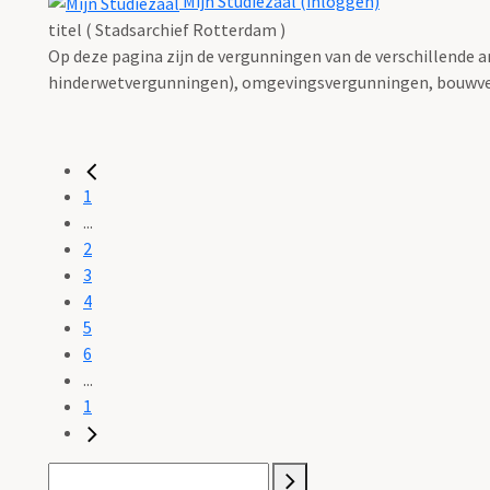
Mijn Studiezaal (inloggen)
titel ( Stadsarchief Rotterdam )
Op deze pagina zijn de vergunningen van de verschillende 
hinderwetvergunningen), omgevingsvergunningen, bouwve
1
...
2
3
4
5
6
...
1