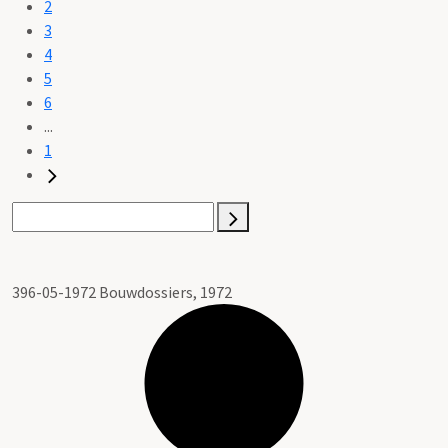
2
3
4
5
6
...
1
396-05-1972 Bouwdossiers, 1972