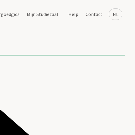
fgoedgids
Mijn Studiezaal
Help
Contact
NL