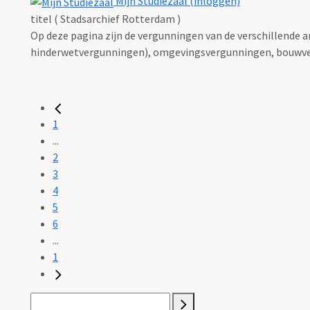
Mijn Studiezaal (inloggen)
titel ( Stadsarchief Rotterdam )
Op deze pagina zijn de vergunningen van de verschillende 
hinderwetvergunningen), omgevingsvergunningen, bouwve
1
...
2
3
4
5
6
...
1