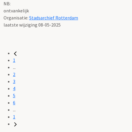
NB
:
ontvankelijk
Organisatie:
Stadsarchief Rotterdam
laatste wijziging 08-05-2025
1
...
2
3
4
5
6
...
1