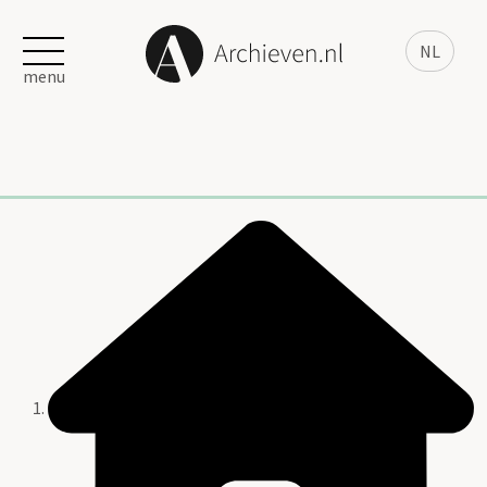
NL
menu