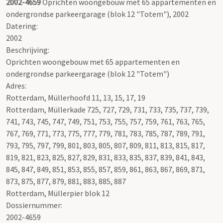
2002-4659
Oprichten woongebouw met 65 appartementen en
ondergrondse parkeergarage (blok 12 "Totem"), 2002
Datering
:
2002
Beschrijving:
Oprichten woongebouw met 65 appartementen en
ondergrondse parkeergarage (blok 12 "Totem")
Adres:
Rotterdam, Müllerhoofd 11, 13, 15, 17, 19
Rotterdam, Müllerkade 725, 727, 729, 731, 733, 735, 737, 739,
741, 743, 745, 747, 749, 751, 753, 755, 757, 759, 761, 763, 765,
767, 769, 771, 773, 775, 777, 779, 781, 783, 785, 787, 789, 791,
793, 795, 797, 799, 801, 803, 805, 807, 809, 811, 813, 815, 817,
819, 821, 823, 825, 827, 829, 831, 833, 835, 837, 839, 841, 843,
845, 847, 849, 851, 853, 855, 857, 859, 861, 863, 867, 869, 871,
873, 875, 877, 879, 881, 883, 885, 887
Rotterdam, Müllerpier blok 12
Dossiernummer:
2002-4659