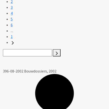
2
3
4
5
6
...
1
396-08-2002 Bouwdossiers, 2002