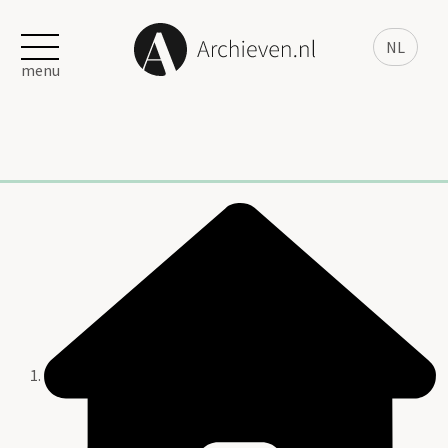
NL
menu