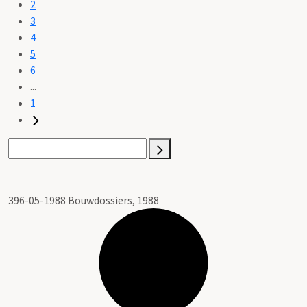
2
3
4
5
6
...
1
396-05-1988 Bouwdossiers, 1988