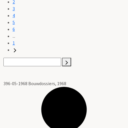
2
3
4
5
6
...
1
396-05-1968 Bouwdossiers, 1968