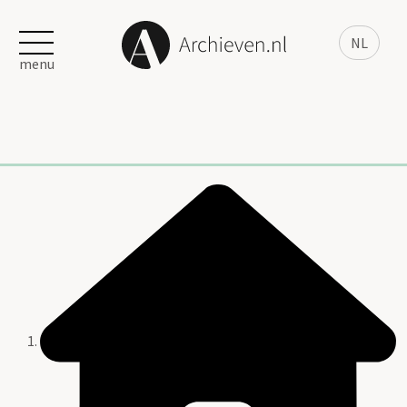
NL
menu