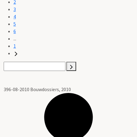
2
3
4
5
6
...
1
396-08-2010 Bouwdossiers, 2010