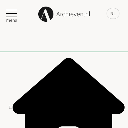
NL
menu