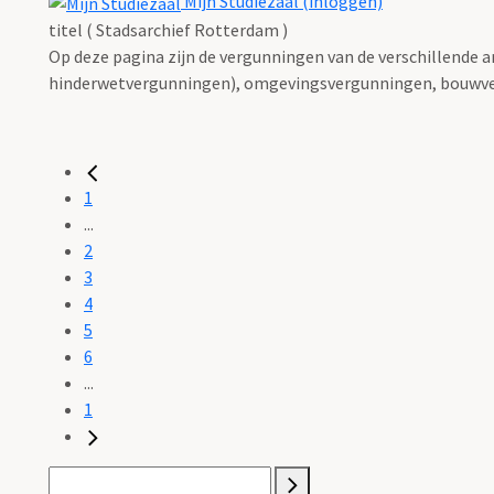
Mijn Studiezaal (inloggen)
titel ( Stadsarchief Rotterdam )
Op deze pagina zijn de vergunningen van de verschillende 
hinderwetvergunningen), omgevingsvergunningen, bouwve
1
...
2
3
4
5
6
...
1