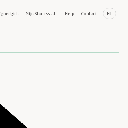
fgoedgids
Mijn Studiezaal
Help
Contact
NL