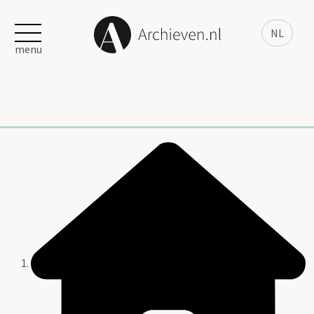
NL
menu