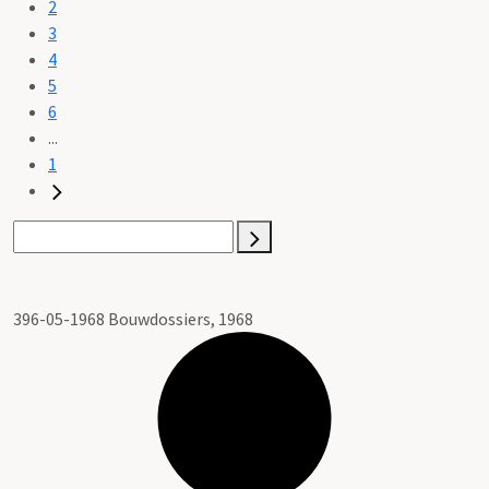
2
3
4
5
6
...
1
396-05-1968 Bouwdossiers, 1968