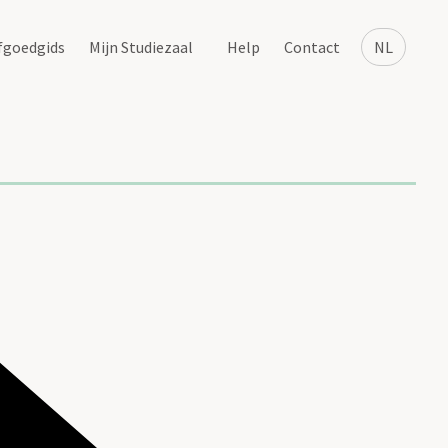
fgoedgids
Mijn Studiezaal
Help
Contact
NL