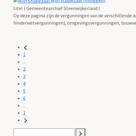
Mijn Studiezaal (inloggen)
titel ( Gemeentearchief Steenwijkerland )
Op deze pagina zijn de vergunningen van de verschillende 
hinderwetvergunningen), omgevingsvergunningen, bouwve
1
...
2
3
4
5
6
...
1