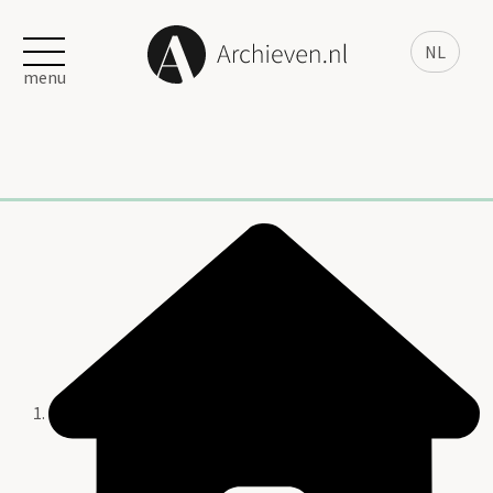
NL
menu