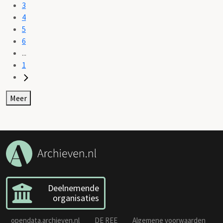
3
4
5
6
...
1
Meer
Deelnemende
organisaties
opendata.archieven.nl
DE REE
Algemene voorwaarden