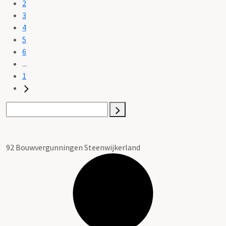
2
3
4
5
6
...
1
92 Bouwvergunningen Steenwijkerland