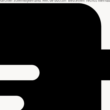
tearchief Steenwijkerland. Met de button ‘Bestellen’ rechts hiernaa