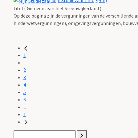
Mijn Studiezaal (inloggen)
titel ( Gemeentearchief Steenwijkerland )
Op deze pagina zijn de vergunningen van de verschillende 
hinderwetvergunningen), omgevingsvergunningen, bouwve
1
...
2
3
4
5
6
...
1