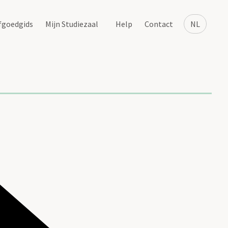
fgoedgids
Mijn Studiezaal
Help
Contact
NL