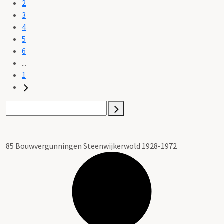
2
3
4
5
6
...
1
85 Bouwvergunningen Steenwijkerwold 1928-1972