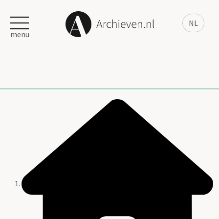
NL
menu