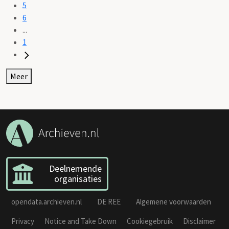
5
6
...
1
Meer
Deelnemende
organisaties
opendata.archieven.nl
DE REE
Algemene voorwaarden
Privacy
Notice and Take Down
Cookiegebruik
Disclaimer