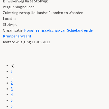
Bilwijkerweg 8a te Stolwijk
Vergunninghouder:
Zuiveringsschap Hollandse Eilanden en Waarden
Locatie:
Stolwijk
Organisatie:
Hoogheemraadschap van Schieland en de
Krimpenerwaard
laatste wijziging 11-07-2013
1
...
2
3
4
5
6