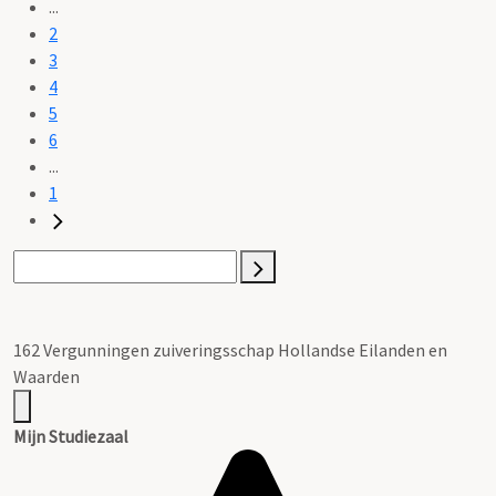
...
2
3
4
5
6
...
1
162 Vergunningen zuiveringsschap Hollandse Eilanden en
Waarden
Mijn Studiezaal