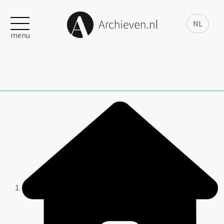
NL
menu