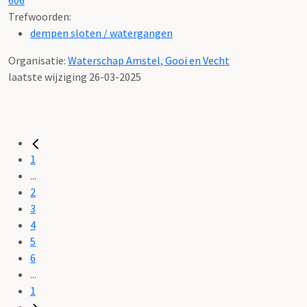
Trefwoorden:
dempen sloten / watergangen
Organisatie:
Waterschap Amstel, Gooi en Vecht
laatste wijziging 26-03-2025
1
...
2
3
4
5
6
...
1