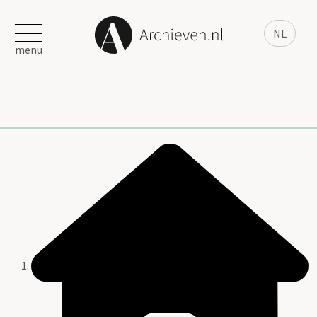
NL
menu