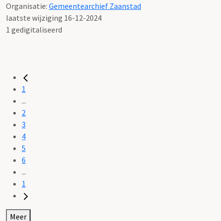
Organisatie:
Gemeentearchief Zaanstad
laatste wijziging 16-12-2024
1 gedigitaliseerd
1
...
2
3
4
5
6
...
1
Meer