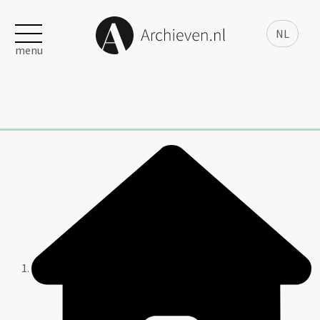
NL
menu