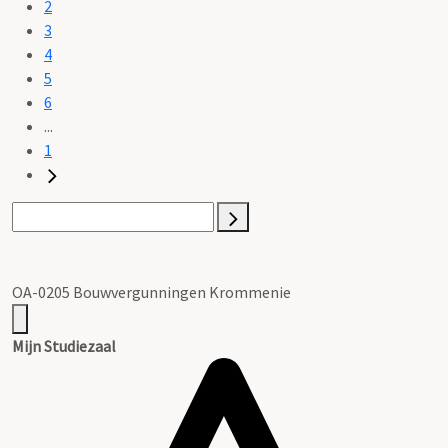
2
3
4
5
6
...
1
OA-0205 Bouwvergunningen Krommenie
Mijn Studiezaal