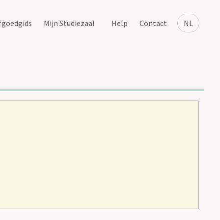
fgoedgids
Mijn Studiezaal
Help
Contact
NL