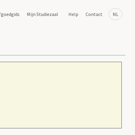
fgoedgids
Mijn Studiezaal
Help
Contact
NL