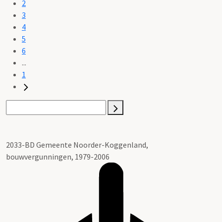
2
3
4
5
6
...
1
2033-BD Gemeente Noorder-Koggenland,
bouwvergunningen, 1979-2006