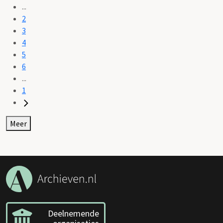
...
2
3
4
5
6
...
1
Meer
Deelnemende