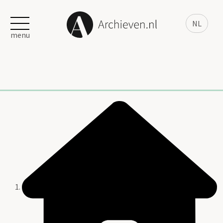
NL
menu