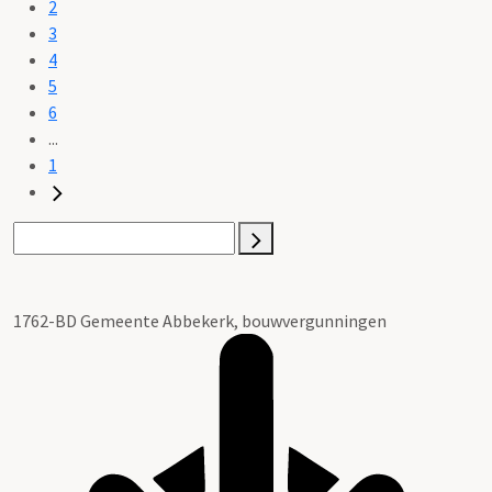
2
3
4
5
6
...
1
1762-BD Gemeente Abbekerk, bouwvergunningen