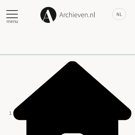
NL
menu