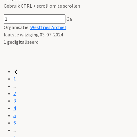
Gebruik CTRL + scroll om te scrollen
Ga
Organisatie:
Westfries Archief
laatste wijziging 03-07-2024
1 gedigitaliseerd
1
...
2
3
4
5
6
...