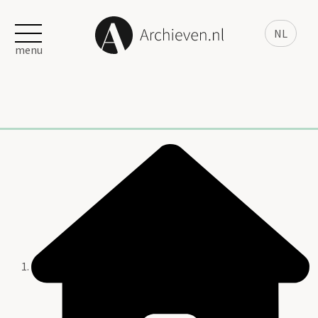
NL
menu