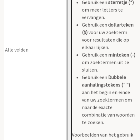
Gebruik een
sterretje (*)
om meer letters te
vervangen.
Gebruik een
dollarteken
($)
voor uw zoekterm
voor resultaten die op
elkaar lijken.
Gebruik een
minteken (-)
om zoektermen uit te
sluiten.
Gebruik een
Dubbele
aanhalingstekens (" ")
aan het begin en einde
van uw zoektermen om
naar de exacte
combinatie van woorden
te zoeken.
Voorbeelden van het gebruik