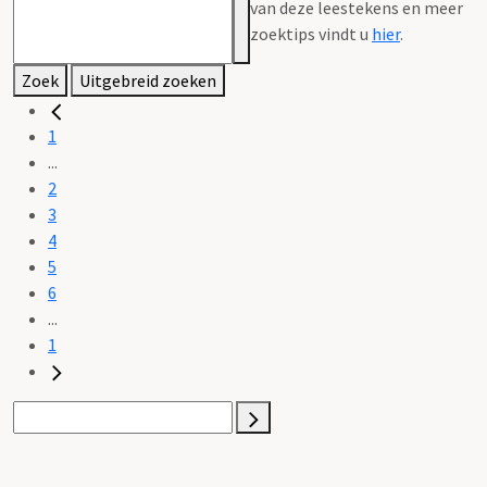
van deze leestekens en meer
zoektips vindt u
hier
.
Zoek
Uitgebreid zoeken
1
...
2
3
4
5
6
...
1