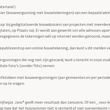
terland )
ier (bouwvergunning met bouwtekeningen) van een bepaald adres h
op: bij gedigitaliseerde bouwdossiers van projecten met meerdere 
laten, op Plaats na). Er wordt aan gewerkt om alle adressen apart
onsgegevens de tekeningen wél op internet worden getoond, maar
publiceerd op een online bouwtekening, dan kunt u dit melden v
rgunningen die nog niet zijn gescand, kunt u terecht in onze stu
igitale foto's (zonder flits) nemen.
iefblokken met bouwvergunningen (per gemeenten en per periode) 
n op te vragen.
rijfwijze. Jans
*
geeft meer resultaat dan Janszens. Of een _ voor 
g mee dat het huisnummer niet is vermeld of niet overeenkomt 