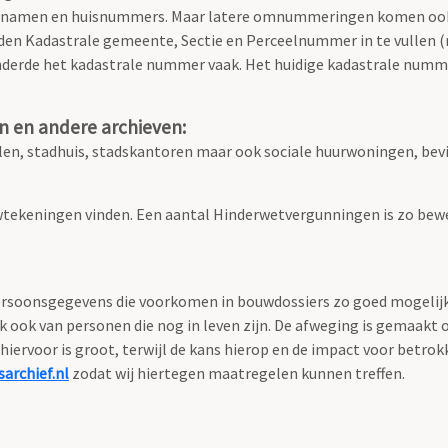
atnamen en huisnummers. Maar latere omnummeringen komen ook
den Kadastrale gemeente, Sectie en Perceelnummer in te vullen (ni
nderde het kadastrale nummer vaak. Het huidige kadastrale numme
n en andere archieven:
n, stadhuis, stadskantoren maar ook sociale huurwoningen, bevi
tekeningen vinden. Een aantal Hinderwetvergunningen is zo bewe
soonsgegevens die voorkomen in bouwdossiers zo goed mogelijk te
ok van personen die nog in leven zijn. De afweging is gemaakt 
hiervoor is groot, terwijl de kans hierop en de impact voor betro
archief.nl
zodat wij hiertegen maatregelen kunnen treffen.