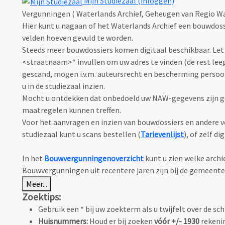
Mijn Studiezaal (inloggen)
Vergunningen ( Waterlands Archief, Geheugen van Regio Wa
Hier kunt u nagaan of het Waterlands Archief een bouwdoss
velden hoeven gevuld te worden.
Steeds meer bouwdossiers komen digitaal beschikbaar. Let 
<straatnaam>“ invullen om uw adres te vinden (de rest leeg
gescand, mogen i.v.m. auteursrecht en bescherming perso
u in de studiezaal inzien.
Mocht u ontdekken dat onbedoeld uw NAW-gegevens zijn ge
maatregelen kunnen treffen.
Voor het aanvragen en inzien van bouwdossiers en andere ve
studiezaal kunt u scans bestellen (
Tarievenlijst
), of zelf d
In het
Bouwvergunningenoverzicht
kunt u zien welke arch
Bouwvergunningen uit recentere jaren zijn bij de gemeente
Meer...
Zoektips:
Gebruik een * bij uw zoekterm als u twijfelt over de sch
Huisnummers:
Houd er bij zoeken
vóór +/- 1930
rekenin