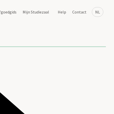
fgoedgids
Mijn Studiezaal
Help
Contact
NL