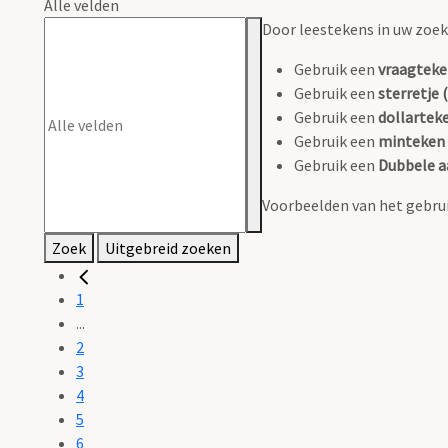
Alle velden
Door leestekens in uw zoeko
Gebruik een
vraagteke
Gebruik een
sterretje (
Gebruik een
dollarteke
Gebruik een
minteken 
Gebruik een
Dubbele a
Voorbeelden van het gebrui
Zoek
Uitgebreid zoeken
1
...
2
3
4
5
6