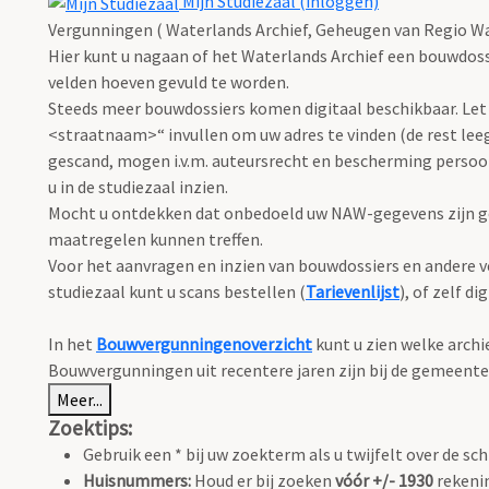
Mijn Studiezaal (inloggen)
Vergunningen ( Waterlands Archief, Geheugen van Regio Wa
Hier kunt u nagaan of het Waterlands Archief een bouwdoss
velden hoeven gevuld te worden.
Steeds meer bouwdossiers komen digitaal beschikbaar. Let 
<straatnaam>“ invullen om uw adres te vinden (de rest leeg
gescand, mogen i.v.m. auteursrecht en bescherming perso
u in de studiezaal inzien.
Mocht u ontdekken dat onbedoeld uw NAW-gegevens zijn ge
maatregelen kunnen treffen.
Voor het aanvragen en inzien van bouwdossiers en andere ve
studiezaal kunt u scans bestellen (
Tarievenlijst
), of zelf d
In het
Bouwvergunningenoverzicht
kunt u zien welke arch
Bouwvergunningen uit recentere jaren zijn bij de gemeente
Meer...
Zoektips:
Gebruik een * bij uw zoekterm als u twijfelt over de sch
Huisnummers:
Houd er bij zoeken
vóór +/- 1930
rekenin