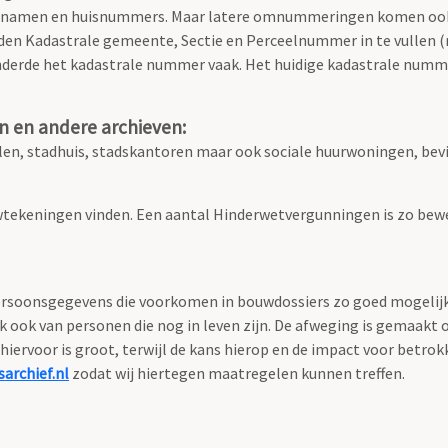
atnamen en huisnummers. Maar latere omnummeringen komen ook
den Kadastrale gemeente, Sectie en Perceelnummer in te vullen (ni
nderde het kadastrale nummer vaak. Het huidige kadastrale numme
n en andere archieven:
n, stadhuis, stadskantoren maar ook sociale huurwoningen, bevi
tekeningen vinden. Een aantal Hinderwetvergunningen is zo bewe
soonsgegevens die voorkomen in bouwdossiers zo goed mogelijk te
ok van personen die nog in leven zijn. De afweging is gemaakt 
hiervoor is groot, terwijl de kans hierop en de impact voor betro
archief.nl
zodat wij hiertegen maatregelen kunnen treffen.