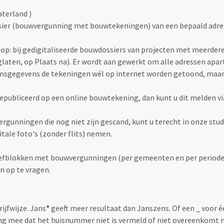
terland )
ier (bouwvergunning met bouwtekeningen) van een bepaald adres h
op: bij gedigitaliseerde bouwdossiers van projecten met meerdere 
laten, op Plaats na). Er wordt aan gewerkt om alle adressen apart
onsgegevens de tekeningen wél op internet worden getoond, maar
publiceerd op een online bouwtekening, dan kunt u dit melden v
rgunningen die nog niet zijn gescand, kunt u terecht in onze stu
igitale foto's (zonder flits) nemen.
iefblokken met bouwvergunningen (per gemeenten en per periode) 
n op te vragen.
rijfwijze. Jans
*
geeft meer resultaat dan Janszens. Of een _ voor 
g mee dat het huisnummer niet is vermeld of niet overeenkomt 