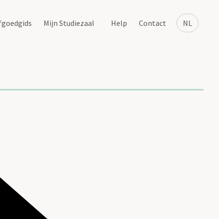
fgoedgids
Mijn Studiezaal
Help
Contact
NL