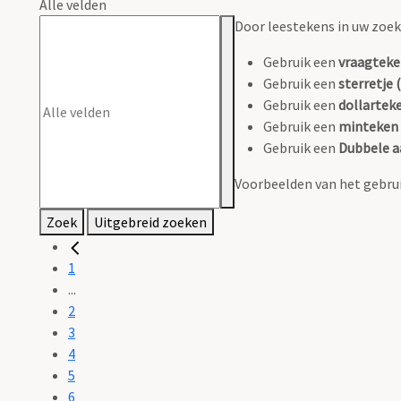
Alle velden
Door leestekens in uw zoeko
Gebruik een
vraagteke
Gebruik een
sterretje (
Gebruik een
dollarteke
Gebruik een
minteken 
Gebruik een
Dubbele a
Voorbeelden van het gebrui
Zoek
Uitgebreid zoeken
1
...
2
3
4
5
6