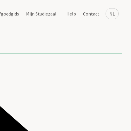
fgoedgids
Mijn Studiezaal
Help
Contact
NL