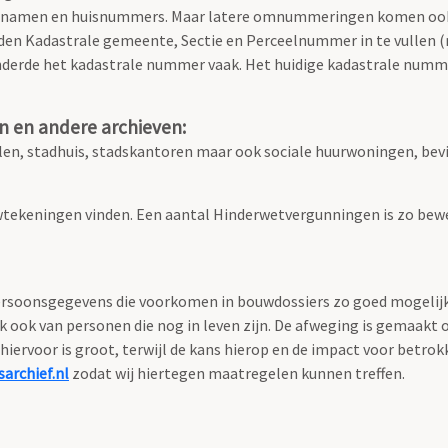
atnamen en huisnummers. Maar latere omnummeringen komen ook
den Kadastrale gemeente, Sectie en Perceelnummer in te vullen (ni
nderde het kadastrale nummer vaak. Het huidige kadastrale numme
n en andere archieven:
n, stadhuis, stadskantoren maar ook sociale huurwoningen, bevi
tekeningen vinden. Een aantal Hinderwetvergunningen is zo bewe
soonsgegevens die voorkomen in bouwdossiers zo goed mogelijk te
ok van personen die nog in leven zijn. De afweging is gemaakt 
hiervoor is groot, terwijl de kans hierop en de impact voor betro
archief.nl
zodat wij hiertegen maatregelen kunnen treffen.