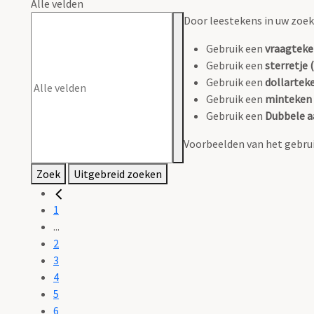
Alle velden
Door leestekens in uw zoeko
Gebruik een
vraagteke
Gebruik een
sterretje (
Gebruik een
dollarteke
Gebruik een
minteken 
Gebruik een
Dubbele a
Voorbeelden van het gebrui
Zoek
Uitgebreid zoeken
1
...
2
3
4
5
6