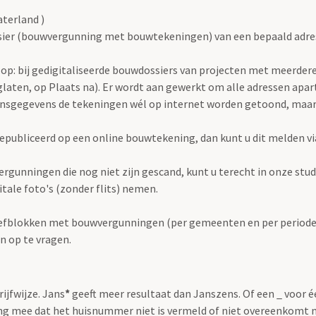
terland )
ier (bouwvergunning met bouwtekeningen) van een bepaald adres h
op: bij gedigitaliseerde bouwdossiers van projecten met meerdere 
laten, op Plaats na). Er wordt aan gewerkt om alle adressen apart
onsgegevens de tekeningen wél op internet worden getoond, maar
publiceerd op een online bouwtekening, dan kunt u dit melden v
rgunningen die nog niet zijn gescand, kunt u terecht in onze stu
igitale foto's (zonder flits) nemen.
iefblokken met bouwvergunningen (per gemeenten en per periode) 
n op te vragen.
rijfwijze. Jans
*
geeft meer resultaat dan Janszens. Of een _ voor 
g mee dat het huisnummer niet is vermeld of niet overeenkomt 