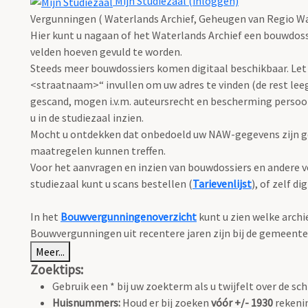
Mijn Studiezaal (inloggen)
Vergunningen ( Waterlands Archief, Geheugen van Regio Wa
Hier kunt u nagaan of het Waterlands Archief een bouwdoss
velden hoeven gevuld te worden.
Steeds meer bouwdossiers komen digitaal beschikbaar. Let 
<straatnaam>“ invullen om uw adres te vinden (de rest leeg
gescand, mogen i.v.m. auteursrecht en bescherming perso
u in de studiezaal inzien.
Mocht u ontdekken dat onbedoeld uw NAW-gegevens zijn ge
maatregelen kunnen treffen.
Voor het aanvragen en inzien van bouwdossiers en andere ve
studiezaal kunt u scans bestellen (
Tarievenlijst
), of zelf d
In het
Bouwvergunningenoverzicht
kunt u zien welke arch
Bouwvergunningen uit recentere jaren zijn bij de gemeente
Meer...
Zoektips:
Gebruik een * bij uw zoekterm als u twijfelt over de sch
Huisnummers:
Houd er bij zoeken
vóór +/- 1930
rekenin