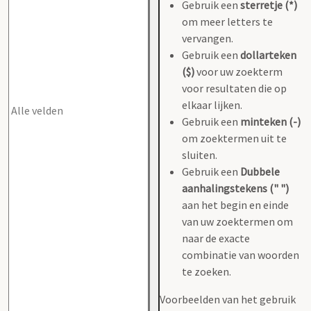
Gebruik een
sterretje (*)
om meer letters te
vervangen.
Gebruik een
dollarteken
($)
voor uw zoekterm
voor resultaten die op
elkaar lijken.
Gebruik een
minteken (-)
om zoektermen uit te
sluiten.
Gebruik een
Dubbele
aanhalingstekens (" ")
aan het begin en einde
van uw zoektermen om
naar de exacte
combinatie van woorden
te zoeken.
Voorbeelden van het gebruik