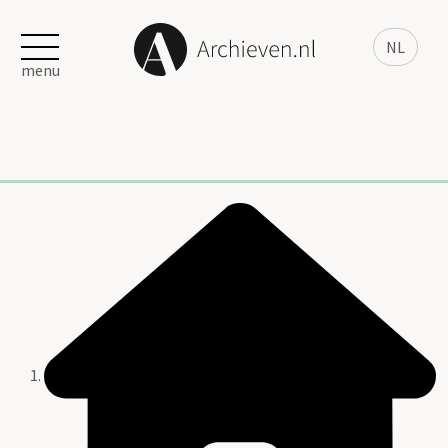
NL
menu