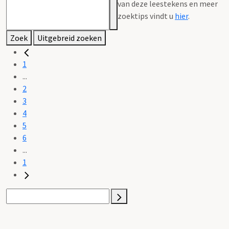
van deze leestekens en meer
zoektips vindt u
hier
.
Zoek
Uitgebreid zoeken
1
...
2
3
4
5
6
...
1