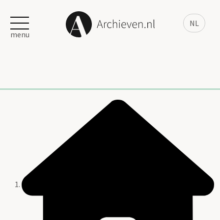
NL
menu