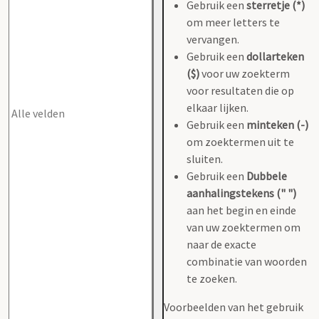
Gebruik een
sterretje (*)
om meer letters te
vervangen.
Gebruik een
dollarteken
($)
voor uw zoekterm
voor resultaten die op
elkaar lijken.
Gebruik een
minteken (-)
om zoektermen uit te
sluiten.
Gebruik een
Dubbele
aanhalingstekens (" ")
aan het begin en einde
van uw zoektermen om
naar de exacte
combinatie van woorden
te zoeken.
Voorbeelden van het gebruik