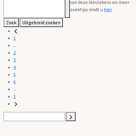
van deze leestekens en meer
zoektips vindt u
hier
.
Zoek
Uitgebreid zoeken
1
...
2
3
4
5
6
...
1