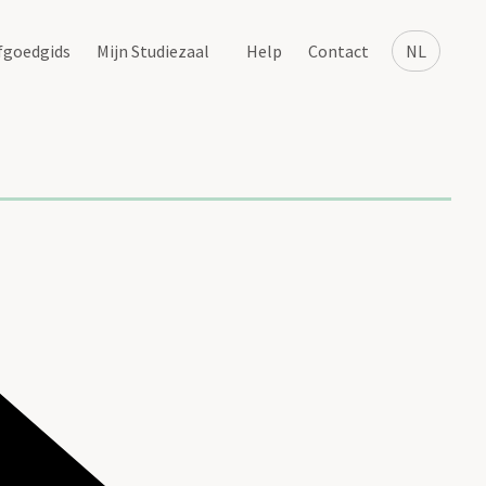
fgoedgids
Mijn Studiezaal
Help
Contact
NL