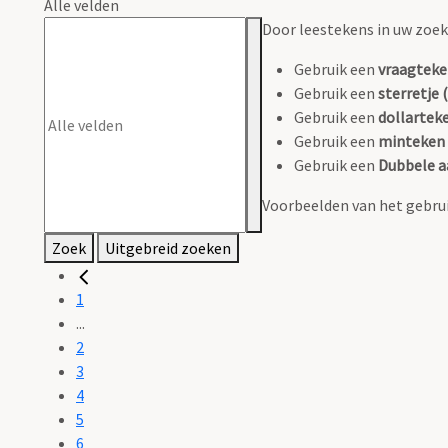
Alle velden
Door leestekens in uw zoeko
Gebruik een
vraagteke
Gebruik een
sterretje (
Gebruik een
dollarteke
Gebruik een
minteken 
Gebruik een
Dubbele a
Voorbeelden van het gebrui
Zoek
Uitgebreid zoeken
1
...
2
3
4
5
6