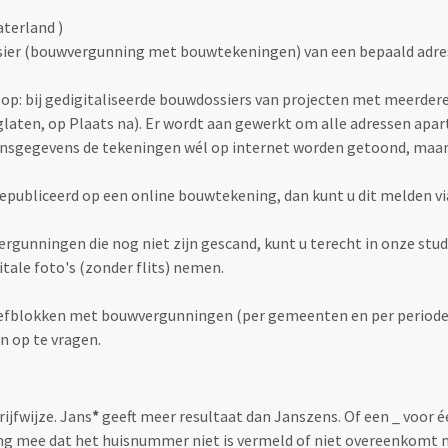
terland )
ier (bouwvergunning met bouwtekeningen) van een bepaald adres h
op: bij gedigitaliseerde bouwdossiers van projecten met meerdere 
laten, op Plaats na). Er wordt aan gewerkt om alle adressen apart
onsgegevens de tekeningen wél op internet worden getoond, maar
publiceerd op een online bouwtekening, dan kunt u dit melden v
rgunningen die nog niet zijn gescand, kunt u terecht in onze stu
igitale foto's (zonder flits) nemen.
iefblokken met bouwvergunningen (per gemeenten en per periode) 
n op te vragen.
rijfwijze. Jans
*
geeft meer resultaat dan Janszens. Of een _ voor 
g mee dat het huisnummer niet is vermeld of niet overeenkomt 