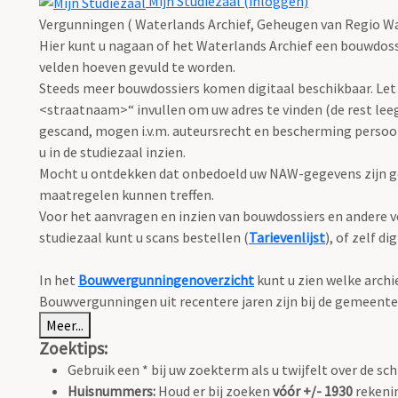
Mijn Studiezaal (inloggen)
Vergunningen ( Waterlands Archief, Geheugen van Regio Wa
Hier kunt u nagaan of het Waterlands Archief een bouwdoss
velden hoeven gevuld te worden.
Steeds meer bouwdossiers komen digitaal beschikbaar. Let 
<straatnaam>“ invullen om uw adres te vinden (de rest leeg
gescand, mogen i.v.m. auteursrecht en bescherming perso
u in de studiezaal inzien.
Mocht u ontdekken dat onbedoeld uw NAW-gegevens zijn ge
maatregelen kunnen treffen.
Voor het aanvragen en inzien van bouwdossiers en andere ve
studiezaal kunt u scans bestellen (
Tarievenlijst
), of zelf d
In het
Bouwvergunningenoverzicht
kunt u zien welke arch
Bouwvergunningen uit recentere jaren zijn bij de gemeente
Meer...
Zoektips:
Gebruik een * bij uw zoekterm als u twijfelt over de sch
Huisnummers:
Houd er bij zoeken
vóór +/- 1930
rekenin