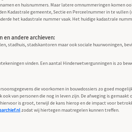
atnamen en huisnummers. Maar latere omnummeringen komen ook
den Kadastrale gemeente, Sectie en Perceelnummer in te vullen (ni
nderde het kadastrale nummer vaak. Het huidige kadastrale numme
n en andere archieven:
n, stadhuis, stadskantoren maar ook sociale huurwoningen, bevi
tekeningen vinden. Een aantal Hinderwetvergunningen is zo bewe
soonsgegevens die voorkomen in bouwdossiers zo goed mogelijk te
ok van personen die nog in leven zijn. De afweging is gemaakt 
hiervoor is groot, terwijl de kans hierop en de impact voor betro
archief.nl
zodat wij hiertegen maatregelen kunnen treffen.