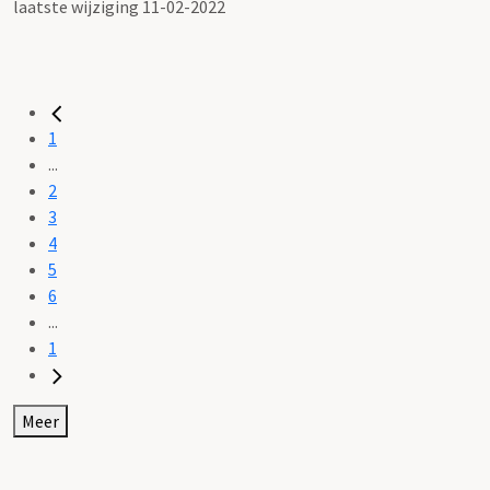
laatste wijziging 11-02-2022
1
...
2
3
4
5
6
...
1
Meer