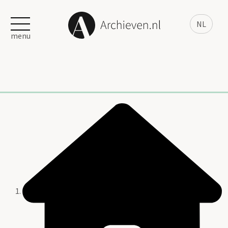
NL
menu