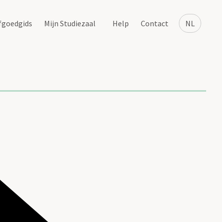
fgoedgids
Mijn Studiezaal
Help
Contact
NL