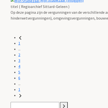
Mijn Studiezaal (inloggen)
titel ( Regioarchief Sittard-Geleen )
Op deze pagina zijn de vergunningen van de verschillende 
hinderwetvergunningen), omgevingsvergunningen, bouwve
1
...
2
3
4
5
6
...
1