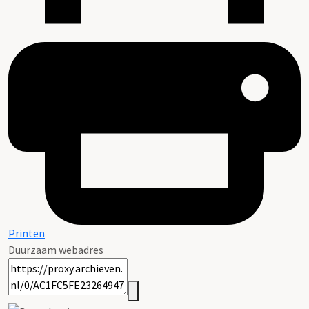
Printen
Duurzaam webadres