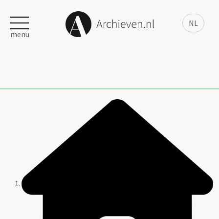
NL
menu