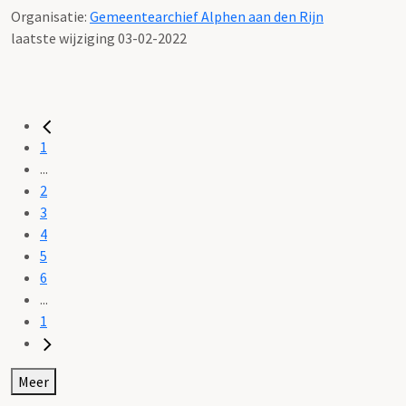
Organisatie:
Gemeentearchief Alphen aan den Rijn
laatste wijziging 03-02-2022
1
...
2
3
4
5
6
...
1
Meer