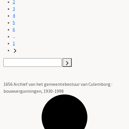
2
3
4
5
6
...
1
1656 Archief van het gemeentebestuur van Culemborg :
bouwvergunningen, 1930-1998