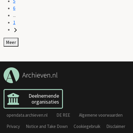
5
6
...
1
Meer
Deelnemende
organisaties
opendata.archieven.nl
DE REE
Algemene voorwaarden
Privacy
Notice and Take Down
Cookiegebruik
Disclaimer