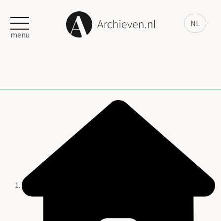
NL
menu