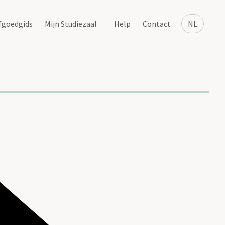
fgoedgids
Mijn Studiezaal
Help
Contact
NL