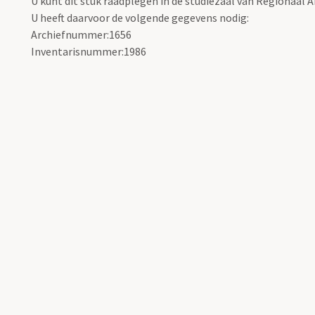
U kunt dit stuk raadplegen in de studiezaal van Regionaal A
U heeft daarvoor de volgende gegevens nodig:
Archiefnummer:1656
Inventarisnummer:1986