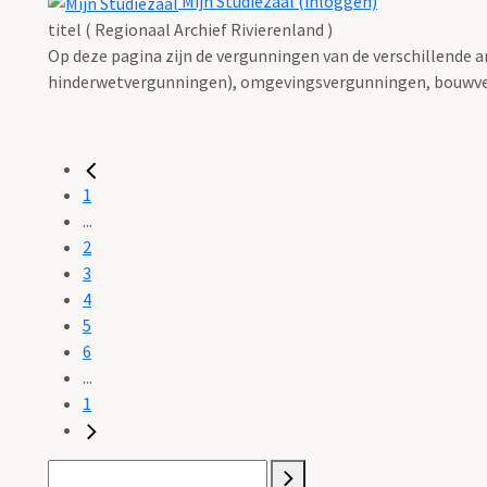
Mijn Studiezaal (inloggen)
titel ( Regionaal Archief Rivierenland )
Op deze pagina zijn de vergunningen van de verschillende 
hinderwetvergunningen), omgevingsvergunningen, bouwve
1
...
2
3
4
5
6
...
1