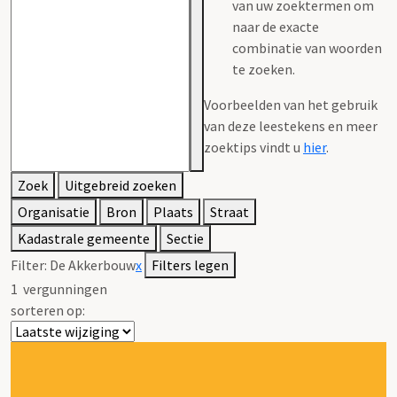
van uw zoektermen om
naar de exacte
combinatie van woorden
te zoeken.
Voorbeelden van het gebruik
van deze leestekens en meer
zoektips vindt u
hier
.
Zoek
Uitgebreid zoeken
Organisatie
Bron
Plaats
Straat
Kadastrale gemeente
Sectie
Filter:
De Akkerbouw
x
Filters legen
1
vergunningen
sorteren op: