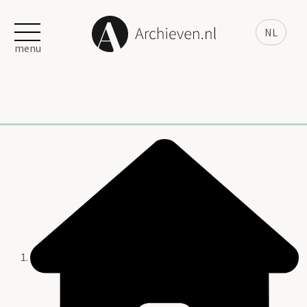
NL
menu