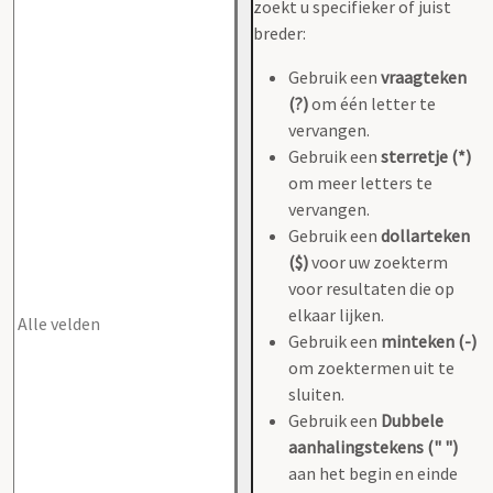
zoekt u specifieker of juist
breder:
Gebruik een
vraagteken
(?)
om één letter te
vervangen.
Gebruik een
sterretje (*)
om meer letters te
vervangen.
Gebruik een
dollarteken
($)
voor uw zoekterm
voor resultaten die op
elkaar lijken.
Gebruik een
minteken (-)
om zoektermen uit te
sluiten.
Gebruik een
Dubbele
aanhalingstekens (" ")
aan het begin en einde