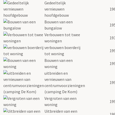
Gedeeltelijk
vernieuwen
19
hoofdgebouw
Bouwen van een
19
bungalow
Verbouwen tot twee
19
woningen
verbouwen boerderij
19
tot woning
Bouwen van een
19
woning
uitbreiden en
vernieuwen van
19
centrumvoorzieningen
(camping De Kom)
Vergroten van een
19
woning
Uitbreiden van een
19