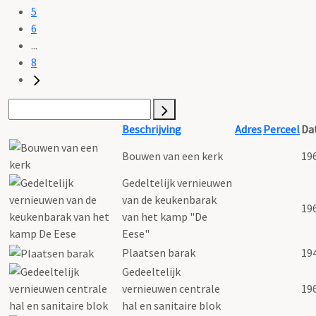
5
6
...
8
Beschrijving
Adres
Perceel
Da
Bouwen van een kerk
19
Gedeltelijk vernieuwen
van de keukenbarak
19
van het kamp "De
Eese"
Plaatsen barak
19
Gedeeltelijk
vernieuwen centrale
19
hal en sanitaire blok