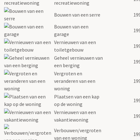
recreatiewoning
Bouwen van een serre
19
Bouwen van een
19
garage
Vernieuwen van een
19
toiletgebouw
Geheel vernieuwen van
19
een berging
Vergroten en
veranderen van een
19
woning
Plaatsen van een kap
19
op de woning
Vernieuwen van een
19
vakantiewoning
Verbouwen/vergroten
19
van een woning