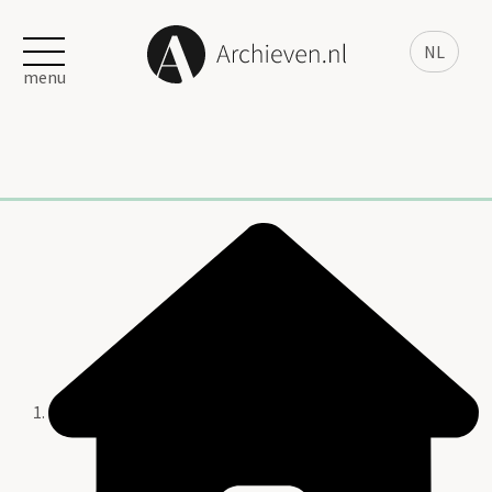
NL
menu