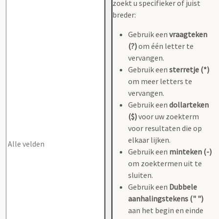
zoekt u specifieker of juist
breder:
Gebruik een
vraagteken
(?)
om één letter te
vervangen.
Gebruik een
sterretje (*)
om meer letters te
vervangen.
Gebruik een
dollarteken
($)
voor uw zoekterm
voor resultaten die op
elkaar lijken.
Gebruik een
minteken (-)
om zoektermen uit te
sluiten.
Gebruik een
Dubbele
aanhalingstekens (" ")
aan het begin en einde