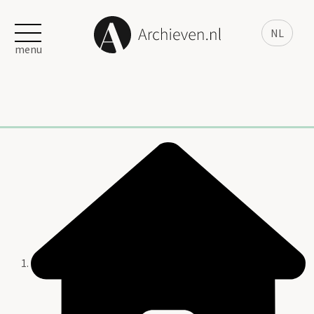
NL
menu