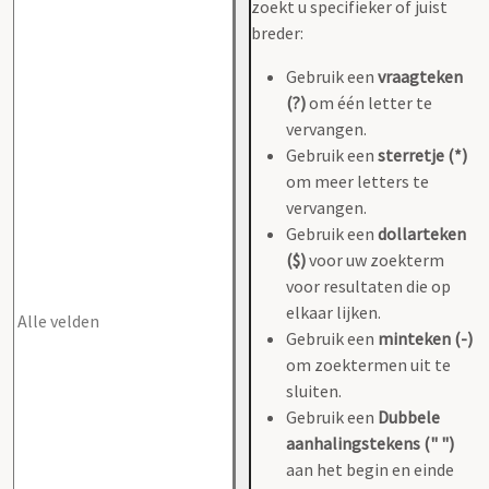
zoekt u specifieker of juist
breder:
Gebruik een
vraagteken
(?)
om één letter te
vervangen.
Gebruik een
sterretje (*)
om meer letters te
vervangen.
Gebruik een
dollarteken
($)
voor uw zoekterm
voor resultaten die op
elkaar lijken.
Gebruik een
minteken (-)
om zoektermen uit te
sluiten.
Gebruik een
Dubbele
aanhalingstekens (" ")
aan het begin en einde