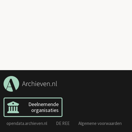
Deelnemende
organisaties
opendata.archieven.nl
DE REE
Algemene voorwaarden