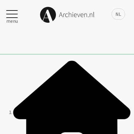
NL
menu