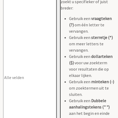
zoekt u specifieker of juist
breder:
Gebruik een
vraagteken
(?)
om één letter te
vervangen.
Gebruik een
sterretje (*)
om meer letters te
vervangen.
Gebruik een
dollarteken
($)
voor uw zoekterm
voor resultaten die op
elkaar lijken.
Gebruik een
minteken (-)
om zoektermen uit te
sluiten.
Gebruik een
Dubbele
aanhalingstekens (" ")
aan het begin en einde