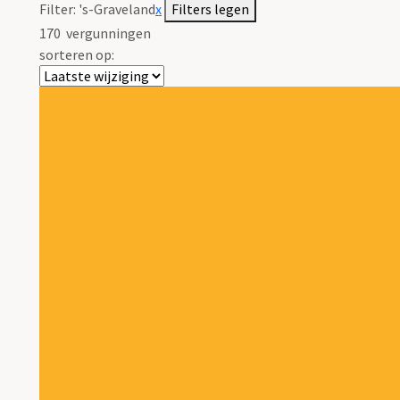
Filter:
's-Graveland
x
Filters legen
170
vergunningen
sorteren op: