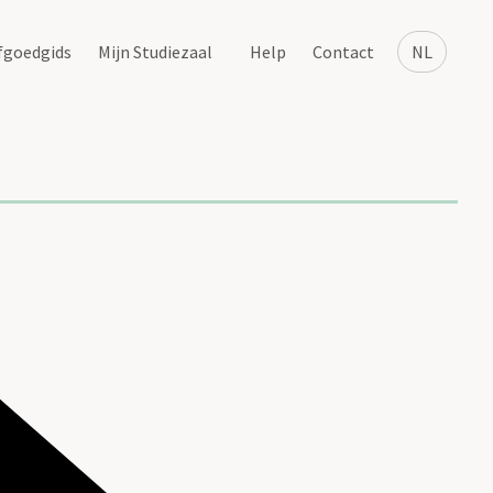
fgoedgids
Mijn Studiezaal
Help
Contact
NL