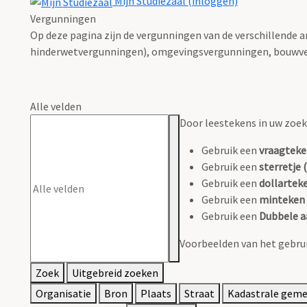
Mijn Studiezaal (inloggen)
Vergunningen
Op deze pagina zijn de vergunningen van de verschillende 
hinderwetvergunningen), omgevingsvergunningen, bouwve
Alle velden
Door leestekens in uw zoeko
Gebruik een
vraagteke
Gebruik een
sterretje (
Gebruik een
dollarteke
Gebruik een
minteken 
Gebruik een
Dubbele a
Voorbeelden van het gebrui
Zoek
Uitgebreid zoeken
Organisatie
Bron
Plaats
Straat
Kadastrale gem