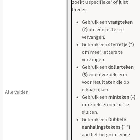
zoekt u specifieker of juist
breder:
Gebruik een
vraagteken
(?)
om één letter te
vervangen.
Gebruik een
sterretje (*)
om meer letters te
vervangen.
Gebruik een
dollarteken
($)
voor uw zoekterm
voor resultaten die op
elkaar lijken.
Gebruik een
minteken (-)
om zoektermen uit te
sluiten.
Gebruik een
Dubbele
aanhalingstekens (" ")
aan het begin en einde