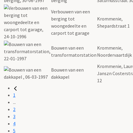
berging
Saturnusstraat 3
Verbouwen van een
berging tot
Krommenie,
woongedeelte en
Shepardstraat 1
carport tot garage
Bouwen van een
Krommenie,
transformatorstation
Noordervaartdijk 
Krommenie, Laur
Bouwen van een
Janszn Costerstr
dakkapel
12
1
...
2
3
4
5