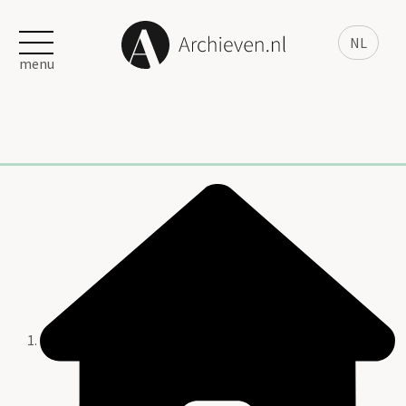
NL
menu