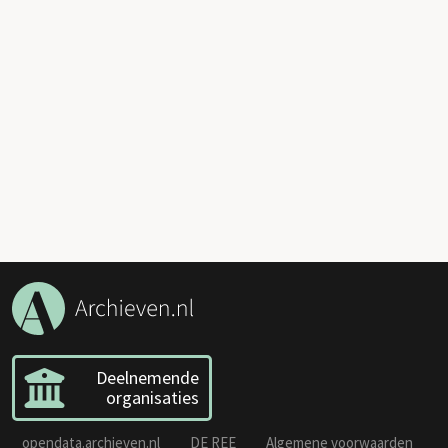
Deelnemende
organisaties
opendata.archieven.nl
DE REE
Algemene voorwaarden