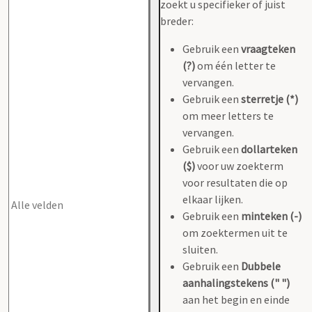
zoekt u specifieker of juist
breder:
Gebruik een
vraagteken
(?)
om één letter te
vervangen.
Gebruik een
sterretje (*)
om meer letters te
vervangen.
Gebruik een
dollarteken
($)
voor uw zoekterm
voor resultaten die op
elkaar lijken.
Gebruik een
minteken (-)
om zoektermen uit te
sluiten.
Gebruik een
Dubbele
aanhalingstekens (" ")
aan het begin en einde