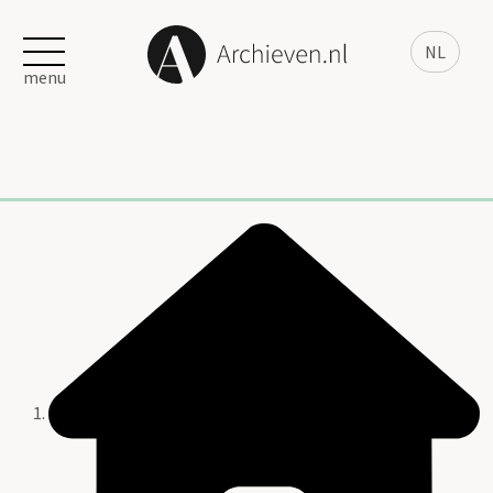
NL
menu