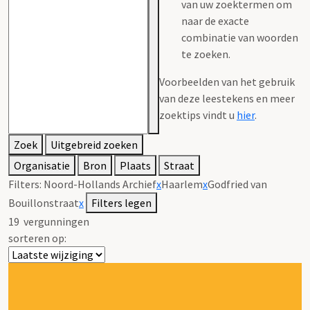
van uw zoektermen om
naar de exacte
combinatie van woorden
te zoeken.
Voorbeelden van het gebruik
van deze leestekens en meer
zoektips vindt u
hier
.
Zoek
Uitgebreid zoeken
Organisatie
Bron
Plaats
Straat
Filters:
Noord-Hollands Archief
x
Haarlem
x
Godfried van
Bouillonstraat
x
Filters legen
19
vergunningen
sorteren op: