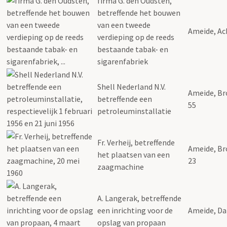
firma G. den Oudsten,
betreffende het bouwen
van een tweede
Ameide, A
verdieping op de reeds
bestaande tabak- en
sigarenfabriek
Shell Nederland N.V.
Ameide, B
betreffende een
55
petroleuminstallatie
Fr. Verheij, betreffende
Ameide, B
het plaatsen van een
23
zaagmachine
A. Langerak, betreffende
een inrichting voor de
Ameide, D
opslag van propaan