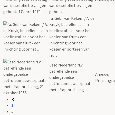
van dieselolie t.b.v. eigen
gebruik
fa. Gebr. van Kekem / A. de
Kruyk, betreffende een
koelinstallatie voor het
koelen van fruit / een
inrichting voor het
koelen en sorteren van
fruit
Esso Nederland N.V.
betreffende een
Ameide,
ondergrondse
Prinsengra
petroleumbewaarplaats
met aftapinrichting
1
...