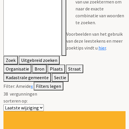
van uw zoektermen om
naar de exacte
combinatie van woorden
te zoeken.
Voorbeelden van het gebruik
van deze leestekens en meer
zoektips vindt u
hier
.
Zoek
Uitgebreid zoeken
Organisatie
Bron
Plaats
Straat
Kadastrale gemeente
Sectie
Filter:
Ameide
x
Filters legen
38
vergunningen
sorteren op: