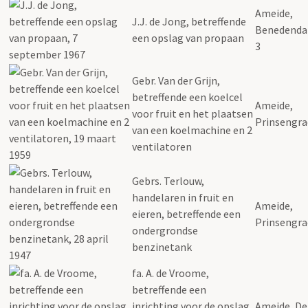
Ameide,
J.J. de Jong, betreffende
Benedenda
een opslag van propaan
3
Gebr. Van der Grijn,
betreffende een koelcel
Ameide,
voor fruit en het plaatsen
Prinsengra
van een koelmachine en 2
ventilatoren
Gebrs. Terlouw,
handelaren in fruit en
Ameide,
eieren, betreffende een
Prinsengra
ondergrondse
benzinetank
fa. A. de Vroome,
betreffende een
inrichting voor de opslag
Ameide, De