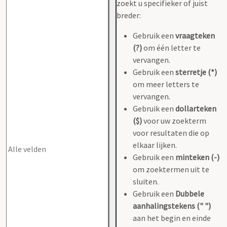
zoekt u specifieker of juist
breder:
Gebruik een
vraagteken
(?)
om één letter te
vervangen.
Gebruik een
sterretje (*)
om meer letters te
vervangen.
Gebruik een
dollarteken
($)
voor uw zoekterm
voor resultaten die op
elkaar lijken.
Gebruik een
minteken (-)
om zoektermen uit te
sluiten.
Gebruik een
Dubbele
aanhalingstekens (" ")
aan het begin en einde